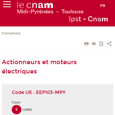
FR
Ips
t - Cna
m
Formations
Actionneurs et moteurs
électriques
Code UE : EEP103-MPY
Cours
6
crédits