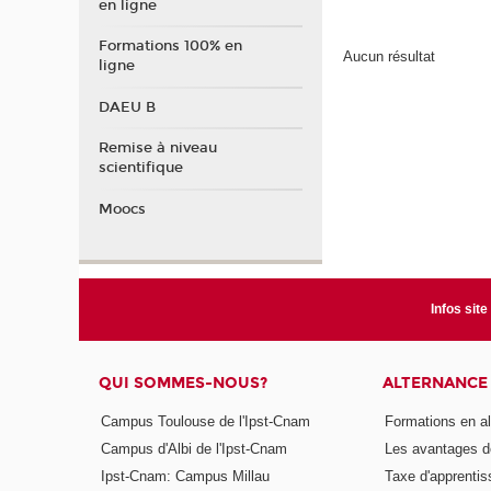
en ligne
Formations 100% en
Aucun résultat
ligne
DAEU B
Remise à niveau
scientifique
Moocs
Infos site
QUI SOMMES-NOUS?
ALTERNANCE
Campus Toulouse de l'Ipst-Cnam
Formations en a
Campus d'Albi de l'Ipst-Cnam
Les avantages de
Ipst-Cnam: Campus Millau
Taxe d'apprenti