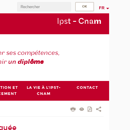
FR
Ips
t - Cna
m
r ses compétences,
nir
un
dipl
ôme
PTION ET
LA VIE À L'IPST-
CONTACT
CEMENT
CNAM
iquée