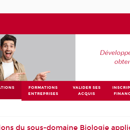
Développe
obte
TIONS
FORMATIONS
VALIDER SES
INSCRI
ENTREPRISES
ACQUIS
FINAN
ions du sous-domaine Biologie appl