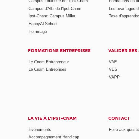
Campus Toulouse de l'Ipst-Cnam
Formations en a
Campus d'Albi de l'Ipst-Cnam
Les avantages de
Ipst-Cnam: Campus Millau
Taxe d'apprenti
HappyATSchool
Hommage
FORMATIONS ENTREPRISES
VALIDER SES
Le Cnam Entrepreneur
VAE
Le Cnam Entreprises
VES
VAPP
LA VIE À L'IPST-CNAM
CONTACT
Évènements
Foire aux questi
Accompagnement Handicap