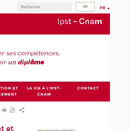
FR
Ips
t - Cna
m
r ses compétences,
nir
un
dipl
ôme
PTION ET
LA VIE À L'IPST-
CONTACT
CEMENT
CNAM
t et