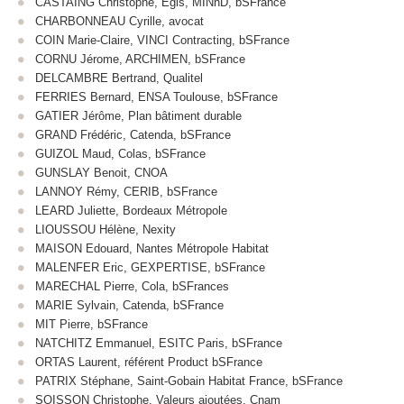
CASTAING Christophe, Egis, MINnD, bSFrance
CHARBONNEAU Cyrille, avocat
COIN Marie-Claire, VINCI Contracting, bSFrance
CORNU Jérome, ARCHIMEN, bSFrance
DELCAMBRE Bertrand, Qualitel
FERRIES Bernard, ENSA Toulouse, bSFrance
GATIER Jérôme, Plan bâtiment durable
GRAND Frédéric, Catenda, bSFrance
GUIZOL Maud, Colas, bSFrance
GUNSLAY Benoit, CNOA
LANNOY Rémy, CERIB, bSFrance
LEARD Juliette, Bordeaux Métropole
LIOUSSOU Hélène, Nexity
MAISON Edouard, Nantes Métropole Habitat
MALENFER Eric, GEXPERTISE, bSFrance
MARECHAL Pierre, Cola, bSFrances
MARIE Sylvain, Catenda, bSFrance
MIT Pierre, bSFrance
NATCHITZ Emmanuel, ESITC Paris, bSFrance
ORTAS Laurent, référent Product bSFrance
PATRIX Stéphane, Saint-Gobain Habitat France, bSFrance
SOISSON Christophe, Valeurs ajoutées, Cnam