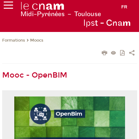
FR
Ips
t - Cna
m
Formations
Moocs
Mooc - OpenBIM