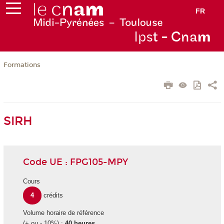
FR
Ips
t - Cna
m
Formations
SIRH
Code UE : FPG105-MPY
Cours
4
crédits
Volume horaire de référence
(+ ou - 10%) :
40 heures