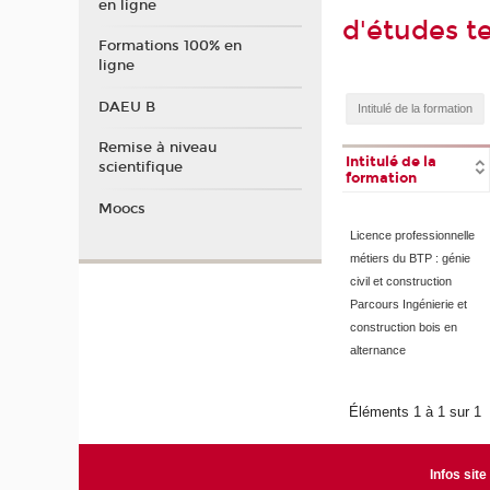
en ligne
d'études t
Formations 100% en
ligne
DAEU B
Remise à niveau
Intitulé de la
scientifique
formation
Moocs
Licence professionnelle
métiers du BTP : génie
civil et construction
Parcours Ingénierie et
construction bois en
alternance
Éléments 1 à 1 sur 1
Infos site