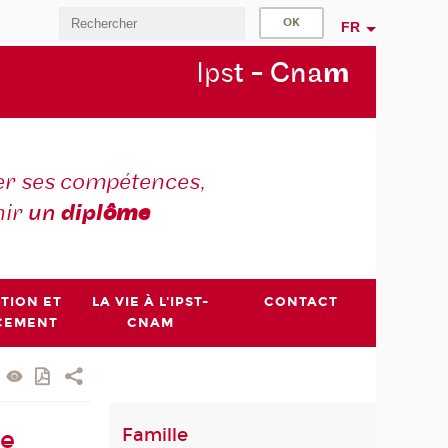
FR
Ips
t - Cna
m
r ses compétences,
nir
un
dipl
ôme
PTION ET
LA VIE À L'IPST-
CONTACT
CEMENT
CNAM
Famille
ée