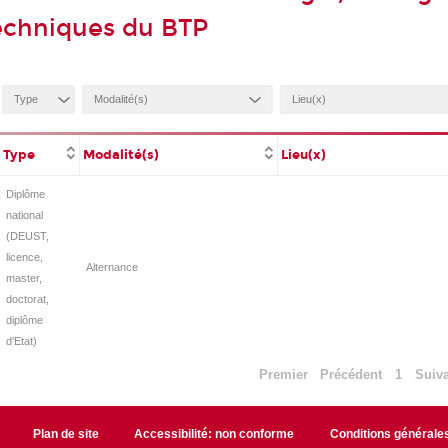
echniques du BTP
Type
Modalité(s)
Lieu(x)
Diplôme
national
(DEUST,
licence,
Alternance
master,
doctorat,
diplôme
d'Etat)
Premier
Précédent
1
Suiv
Plan de site
Accessibilité: non conforme
Conditions générale