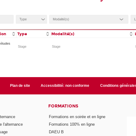
tion
Type
Modalité(s)
 études
Stage
Stage
Plan de site
Accessibilité: non conforme
Conditions générale
FORMATIONS
lternance
Formations en soirée et en ligne
 l'alternance
Formations 100% en ligne
ssage
DAEU B