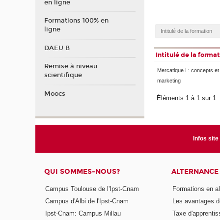
en ligne
Formations 100% en
ligne
DAEU B
Intitulé de la forma
Remise à niveau
Mercatique I : concepts et
scientifique
marketing
Moocs
Éléments 1 à 1 sur 1
Infos site
QUI SOMMES-NOUS?
ALTERNANCE
Campus Toulouse de l'Ipst-Cnam
Formations en a
Campus d'Albi de l'Ipst-Cnam
Les avantages de
Ipst-Cnam: Campus Millau
Taxe d'apprenti