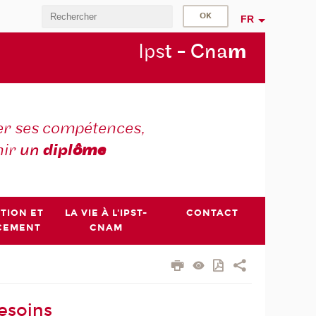
FR
Ips
t - Cna
m
r ses compétences,
nir
un
dipl
ôme
PTION ET
LA VIE À L'IPST-
CONTACT
CEMENT
CNAM
esoins