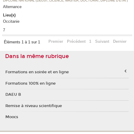
DIPLÔME NATIONAL (DEUST, LICENCE, MASTER, DOCTORAT, DIPLÔME D'ETAT)
Alternance
Lieu(x)
Occitanie
7
Premier
Précédent
1
Suivant
Dernier
Éléments 1 à 1 sur 1
Dans la même rubrique
Formations en soirée et en ligne
Formations 100% en ligne
DAEU B
Remise à niveau scientifique
Moocs