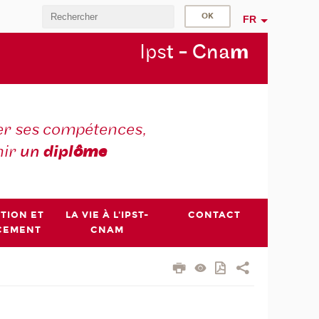
FR
Ips
t - Cna
m
r ses compétences,
nir
un
dipl
ôme
PTION ET
LA VIE À L'IPST-
CONTACT
CEMENT
CNAM