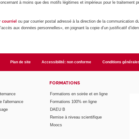
ernant à moins que des motifs légitimes et impérieux pour le traitement préva
ar
courriel
ou par courrier postal adressé à la direction de la communication 
d’accès aux données personnelles», en joignant la copie d’un justificatif d’ide
Plan de site
Accessibilité: non conforme
Conditions générale
FORMATIONS
lternance
Formations en soirée et en ligne
 l'alternance
Formations 100% en ligne
ssage
DAEU B
Remise à niveau scientifique
Moocs