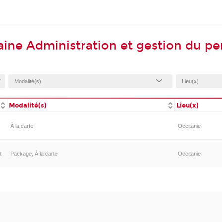
ine Administration et gestion du pe
Modalité(s)
Lieu(x)
À la carte
Occitanie
t
Package, À la carte
Occitanie