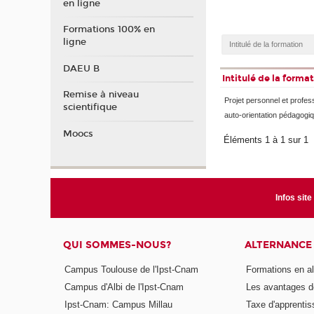
en ligne
Formations 100% en
ligne
DAEU B
Intitulé de la forma
Remise à niveau
Projet personnel et profess
scientifique
auto-orientation pédagogi
Moocs
Éléments 1 à 1 sur 1
Infos site
QUI SOMMES-NOUS?
ALTERNANCE
Campus Toulouse de l'Ipst-Cnam
Formations en a
Campus d'Albi de l'Ipst-Cnam
Les avantages de
Ipst-Cnam: Campus Millau
Taxe d'apprenti