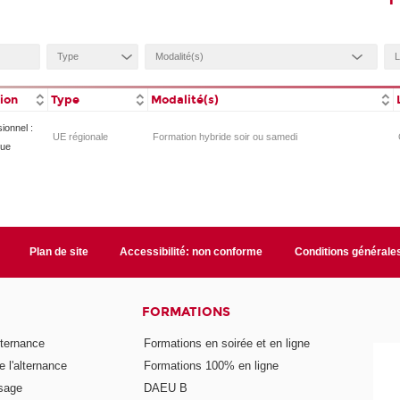
tion
Type
Modalité(s)
ionnel :
UE régionale
Formation hybride soir ou samedi
que
Plan de site
Accessibilité: non conforme
Conditions générale
FORMATIONS
lternance
Formations en soirée et en ligne
 l'alternance
Formations 100% en ligne
ssage
DAEU B