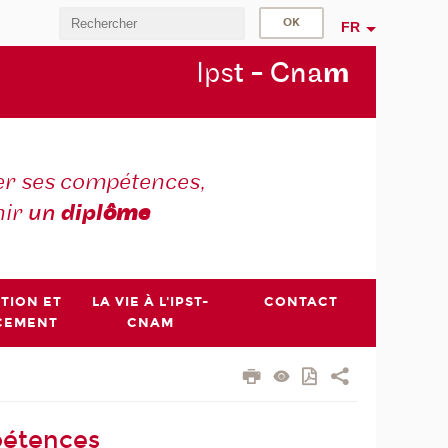
FR
Ips
t - Cna
m
r ses compétences,
nir
un
dipl
ôme
PTION ET
LA VIE À L'IPST-
CONTACT
CEMENT
CNAM
pétences