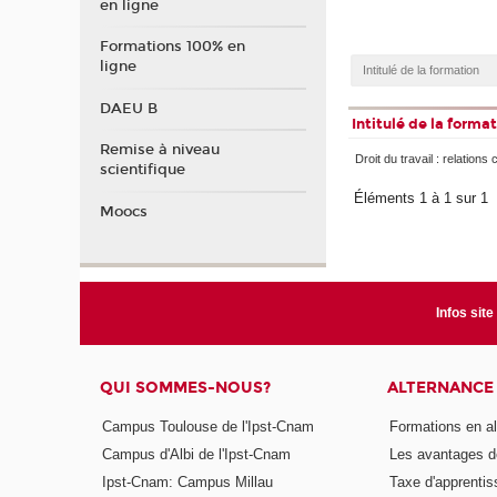
en ligne
Formations 100% en
ligne
DAEU B
Intitulé de la forma
Remise à niveau
Droit du travail : relations 
scientifique
Éléments 1 à 1 sur 1
Moocs
Infos site
QUI SOMMES-NOUS?
ALTERNANCE
Campus Toulouse de l'Ipst-Cnam
Formations en a
Campus d'Albi de l'Ipst-Cnam
Les avantages de
Ipst-Cnam: Campus Millau
Taxe d'apprenti