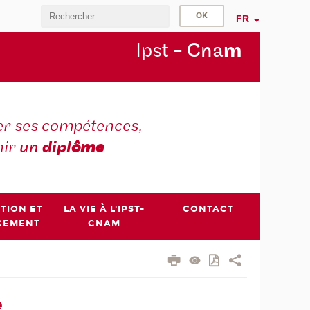
FR
Ips
t - Cna
m
r ses compétences,
nir
un
dipl
ôme
PTION ET
LA VIE À L'IPST-
CONTACT
CEMENT
CNAM
e