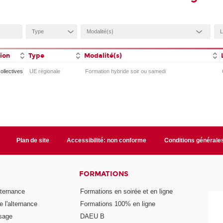
tion
Type
Modalité(s)
collectives
UE régionale
Formation hybride soir ou samedi
Plan de site
Accessibilité: non conforme
Conditions générale
FORMATIONS
lternance
Formations en soirée et en ligne
 l'alternance
Formations 100% en ligne
ssage
DAEU B