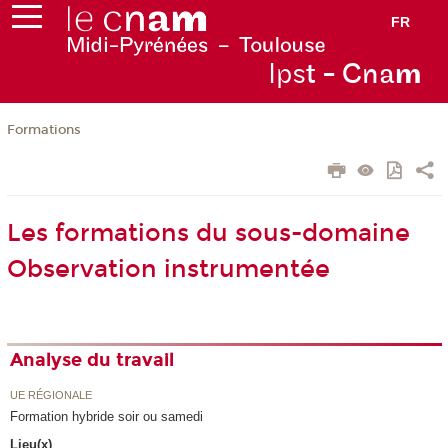
FR
Ips
t - Cna
m
Formations
Les formations du sous-domaine
Observation instrumentée
Analyse du travail
UE RÉGIONALE
Formation hybride soir ou samedi
Lieu(x)