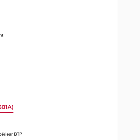
nt
501A)
upérieur BTP