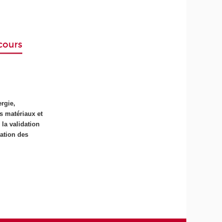
cours
rgie,
s matériaux et
la validation
dation des