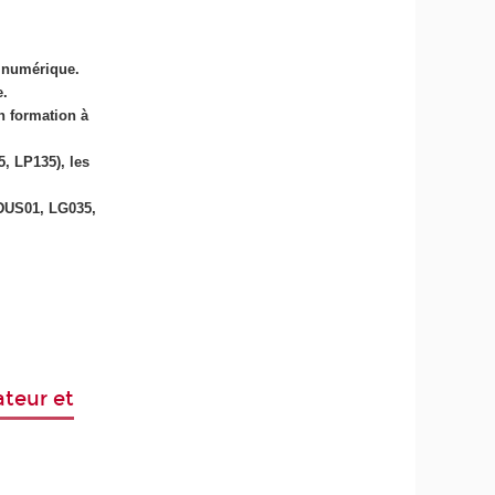
e numérique.
e.
n formation à
, LP135), les
(DUS01, LG035,
ateur et