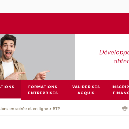
Développe
obte
TIONS
FORMATIONS
VALIDER SES
INSCRI
ENTREPRISES
ACQUIS
FINAN
ions en soirée et en ligne
BTP