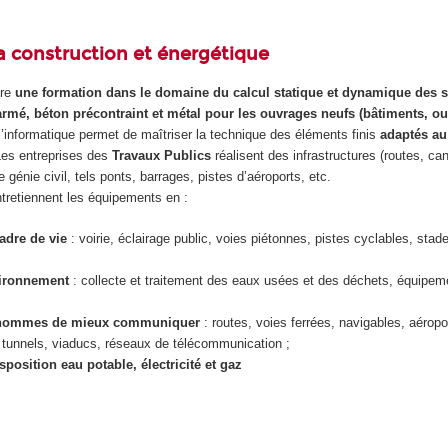
la construction et énergétique
re
une formation dans le domaine du calcul statique et dynamique des s
rmé, béton précontraint et métal pour les ouvrages neufs (bâtiments, ou
e l’informatique permet de maîtriser la technique des éléments finis
adaptés au
Les entreprises des
Travaux Publics
réalisent des infrastructures (routes, can
 génie civil, tels ponts, barrages, pistes d’aéroports, etc.
ntretiennent les équipements en :
adre de vie
: voirie, éclairage public, voies piétonnes, pistes cyclables, sta
vironnement
: collecte et traitement des eaux usées et des déchets, équipeme
 hommes de mieux communiquer
: routes, voies ferrées, navigables, aéropo
 tunnels, viaducs, réseaux de télécommunication ;
sposition eau potable, électricité et gaz