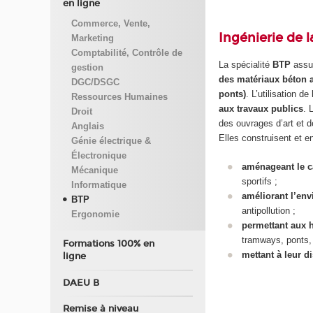
en ligne
Commerce, Vente,
Ingénierie de 
Marketing
Comptabilité, Contrôle de
La spécialité
BTP
assu
gestion
des matériaux béton a
DGC/DSGC
ponts)
. L’utilisation d
Ressources Humaines
aux travaux publics
. 
Droit
des ouvrages d’art et de
Anglais
Elles construisent et e
Génie électrique &
Électronique
aménageant le c
Mécanique
sportifs ;
Informatique
améliorant l’en
BTP
antipollution ;
Ergonomie
permettant aux
tramways, ponts,
Formations 100% en
mettant à leur di
ligne
DAEU B
Remise à niveau