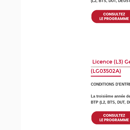
(L2, BTS, DUT, DEUS
Licence (L3) Gé
(LG03502A)
CONDITIONS D'ENTR
La troisième année de
BTP (L2, BTS, DUT, 