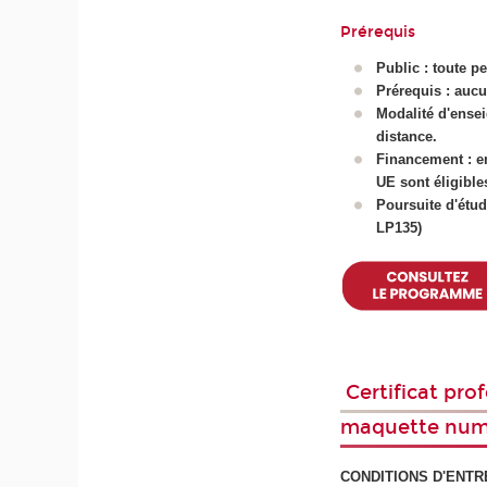
Prérequis
Public : toute p
Prérequis : auc
Modalité d'ensei
distance.
Financement : e
UE sont éligibl
Poursuite d'étu
LP135)
Certificat pro
maquette num
CONDITIONS D'ENTR