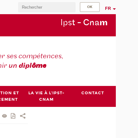
FR
Ips
t - Cna
m
r ses compétences,
nir
un
dipl
ôme
PTION ET
LA VIE À L'IPST-
CONTACT
CEMENT
CNAM