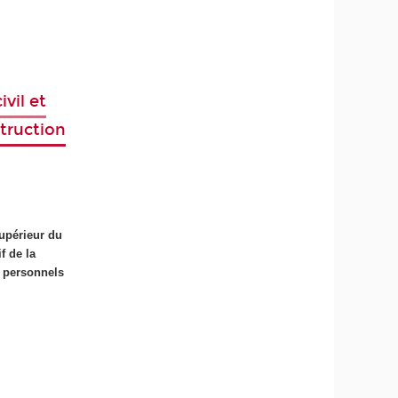
vil et
ction​​​​
supérieur du
f de la
t personnels