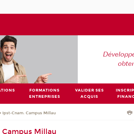
Développe
obte
TIONS
FORMATIONS
VALIDER SES
INSCRI
ENTREPRISES
ACQUIS
FINAN
Ipst-Cnam: Campus Millau
: Campus Millau