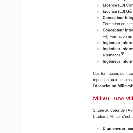
Licence (L3) Com
Licence (L3) Gén
Concepteur Intég
Formation en alt
Concepteur Intég
+4) Formation en
Ingénieur Infor
Ingénieur Inform
alternance
Ingénieur Inform
Ces formations sont con
répondant aux besoins 
l’
Association Millavois
Millau : une vi
Située au cœur de l’Ave
Étudier à Millau, c’est b
D’un environnem