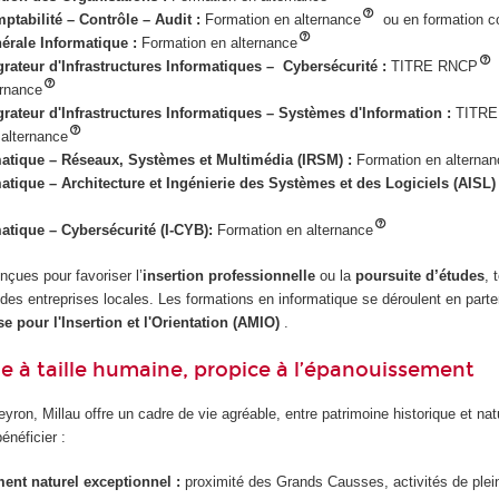
ptabilité – Contrôle – Audit :
Formation en alternance
ou en formation c
érale Informatique :
Formation en alternance
rateur d'Infrastructures Informatiques – Cybersécurité :
TITRE RNCP
ernance
rateur d'Infrastructures Informatiques – Systèmes d'Information :
TITRE
 alternance
matique – Réseaux, Systèmes et Multimédia (IRSM) :
Formation en alternan
atique – Architecture et Ingénierie des Systèmes et des Logiciels (AISL
atique – Cybersécurité (I-CYB)
:
Formation en alternance
çues pour favoriser l’
insertion professionnelle
ou la
poursuite d’études
, 
des entreprises locales. Les formations en informatique se déroulent en parte
e pour l'Insertion et l'Orientation (AMIO)
.
lle à taille humaine, propice à l’épanouissement
yron, Millau offre un cadre de vie agréable, entre patrimoine historique et na
énéficier :
ent naturel exceptionnel :
proximité des Grands Causses, activités de plein 