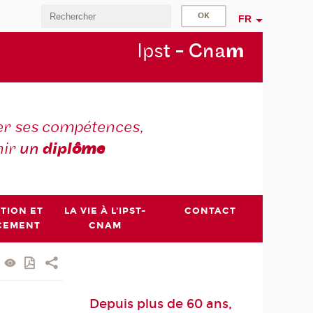
FR
Ips
t - Cna
m
r ses compétences,
nir
un
dipl
ôme
PTION ET
LA VIE À L'IPST-
CONTACT
CEMENT
CNAM
Depuis plus de 60 ans,