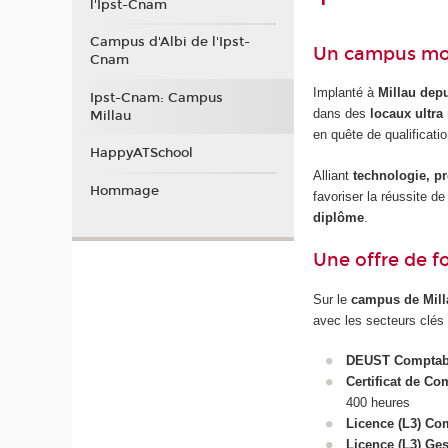
l'Ipst-Cnam
Campus d'Albi de l'Ipst-
Un campus mode
Cnam
Implanté à
Millau dep
Ipst-Cnam: Campus
dans des
locaux ultra
Millau
en quête de qualificat
HappyATSchool
Alliant
technologie, p
Hommage
favoriser la réussite d
diplôme
.
Une offre de f
Sur le
campus de Mill
avec les secteurs clés 
DEUST Comptabil
Certificat de C
400 heures
Licence (L3) Co
Licence (L3) Ge