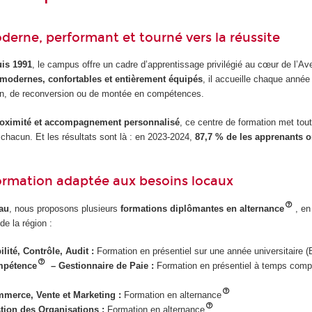
rne, performant et tourné vers la réussite
uis 1991
, le campus offre un cadre d’apprentissage privilégié au cœur de l’Av
 modernes, confortables et entièrement équipés
, il accueille chaque anné
ion, de reconversion ou de montée en compétences.
roximité et accompagnement personnalisé
, ce centre de formation met tou
e chacun. Et les résultats sont là : en 2023-2024,
87,7 % de les apprenants o
ormation adaptée aux besoins locaux
au
, nous proposons plusieurs
formations diplômantes en alternance
, en
de la région :
ité, Contrôle, Audit :
Formation en présentiel sur une année universitaire (
ompétence
– Gestionnaire de Paie :
Formation en présentiel à temps compl
mmerce, Vente et Marketing :
Formation en alternance
stion des Organisations :
Formation en alternance