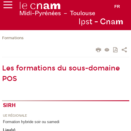
FR
Ips
t - Cna
m
Formations
Les formations du sous-domaine
POS
SIRH
UE RÉGIONALE
Formation hybride soir ou samedi
Lieu(x)