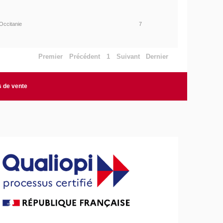
Occitanie
7
Premier
Précédent
1
Suivant
Dernier
s de vente