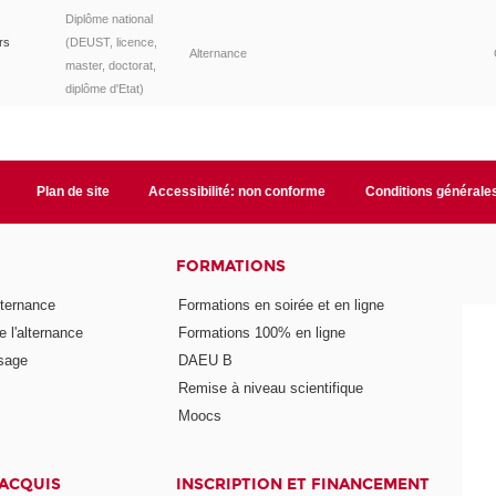
Diplôme national
rs
(DEUST, licence,
Alternance
master, doctorat,
diplôme d'Etat)
Plan de site
Accessibilité: non conforme
Conditions générale
FORMATIONS
lternance
Formations en soirée et en ligne
 l'alternance
Formations 100% en ligne
ssage
DAEU B
Remise à niveau scientifique
Moocs
 ACQUIS
INSCRIPTION ET FINANCEMENT