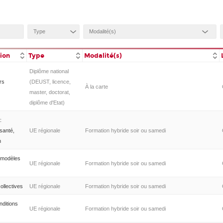
tion
Type
Modalité(s)
Diplôme national
rs
(DEUST, licence,
À la carte
master, doctorat,
diplôme d'Etat)
:
santé,
UE régionale
Formation hybride soir ou samedi
n
 modèles
UE régionale
Formation hybride soir ou samedi
collectives
UE régionale
Formation hybride soir ou samedi
nditions
UE régionale
Formation hybride soir ou samedi