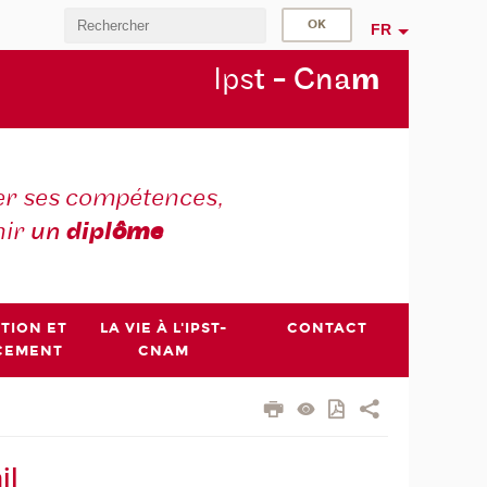
FR
Ips
t - Cna
m
r ses compétences,
nir
un
dipl
ôme
PTION ET
LA VIE À L'IPST-
CONTACT
CEMENT
CNAM
il