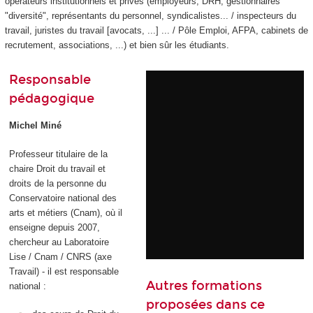
opérateurs institutionnels et privés (employeurs, DRH, gestionnaires
"diversité", représentants du personnel, syndicalistes... / inspecteurs du
travail, juristes du travail [avocats, ...] ... / Pôle Emploi, AFPA, cabinets de
recrutement, associations, ...) et bien sûr les étudiants.
Responsable
pédagogique
Michel Miné
Professeur titulaire de la
chaire Droit du travail et
droits de la personne du
Conservatoire national des
arts et métiers (Cnam), où il
enseigne depuis 2007,
chercheur au Laboratoire
Lise / Cnam / CNRS (axe
Travail) - il est responsable
Autres formations
national :
proposées dans ce