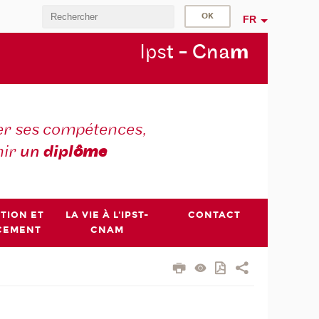
FR
Ips
t - Cna
m
r ses compétences,
nir
un
dipl
ôme
PTION ET
LA VIE À L'IPST-
CONTACT
CEMENT
CNAM