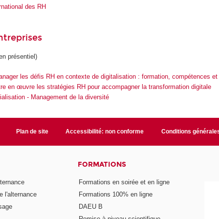
national des RH
treprises
en présentiel)
ager les défis RH en contexte de digitalisation : formation, compétences et
re en œuvre les stratégies RH pour accompagner la transformation digitale
cialisation - Management de la diversité
Plan de site
Accessibilité: non conforme
Conditions générale
FORMATIONS
lternance
Formations en soirée et en ligne
 l'alternance
Formations 100% en ligne
ssage
DAEU B
Remise à niveau scientifique