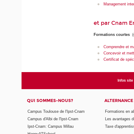
Management inter
et par Cnam En
Formations courtes
(
Comprendre et man
Concevoir et mett
Certificat de spé
Infos site
QUI SOMMES-NOUS?
ALTERNANCE
Campus Toulouse de l'Ipst-Cnam
Formations en a
Campus d'Albi de l'Ipst-Cnam
Les avantages de
Ipst-Cnam: Campus Millau
Taxe d'apprenti
HappyATSchool