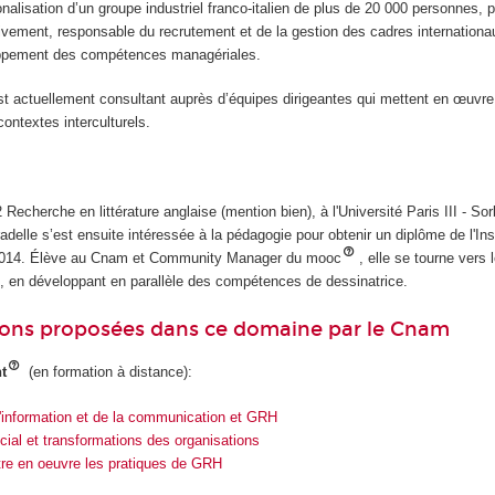
nalisation d’un groupe industriel franco-italien de plus de 20 000 personnes, 
ivement, responsable du recrutement et de la gestion des cadres internationau
oppement des compétences managériales.
est actuellement consultant auprès d’équipes dirigeantes qui mettent en œuvre
ntextes interculturels.
Recherche en littérature anglaise (mention bien), à l'Université Paris III - S
adelle s’est ensuite intéressée à la pédagogie pour obtenir un diplôme de l'Ins
 2014. Élève au Cnam et Community Manager du mooc
, elle se tourne vers
, en développant en parallèle des compétences de dessinatrice.
ions proposées dans ce domaine par le Cnam
t
(en formation à distance):
'information et de la communication et GRH
ial et transformations des organisations
tre en oeuvre les pratiques de GRH