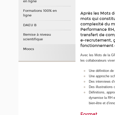
en ligne
Formations 100% en
Après les Mots d
ligne
mots qui constit
complexité du m
DAEU B
Performance RH, 
transfert de com
Remise à niveau
scientifique
e-recrutement, g
fonctionnement
Moocs
Avec les Mots de la GR
les collaborateurs vive
Une définition de
Une approche sc
Des interviews d
Des illustrations
Définitions, appr
dynamise la RH e
bien-être et d’in
Format