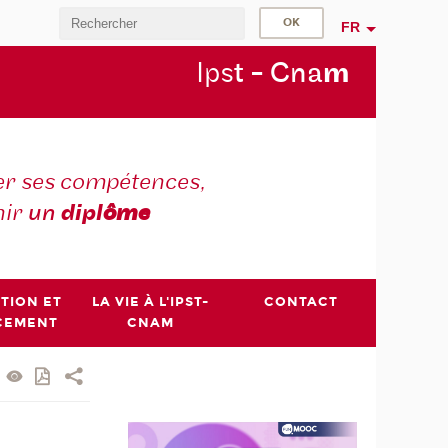
FR
Ips
t - Cna
m
r ses compétences,
nir
un
dipl
ôme
PTION ET
LA VIE À L'IPST-
CONTACT
CEMENT
CNAM