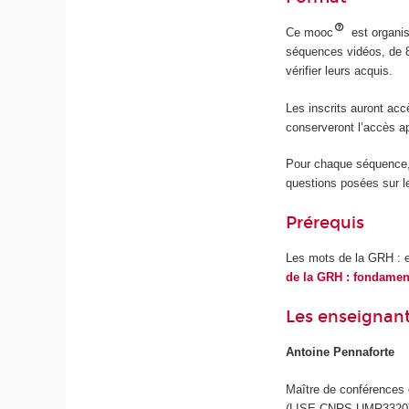
Ce mooc
est organi
séquences vidéos, de 
vérifier leurs acquis.
Les inscrits auront acc
conserveront l’accès ap
Pour chaque séquence, 
questions posées sur l
Prérequis
Les mots de la GRH : ex
de la GRH : fondame
Les enseignan
Antoine Pennaforte
Maître de conférences 
(LISE-CNRS UMR3320), 