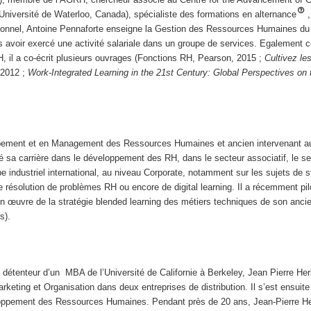
iversité de Waterloo, Canada), spécialiste des formations en alternance
tionnel, Antoine Pennaforte enseigne la Gestion des Ressources Humaines du
s avoir exercé une activité salariale dans un groupe de services. Egalement c
il a co-écrit plusieurs ouvrages (Fonctions RH, Pearson, 2015 ;
Cultivez les
 2012 ;
Work-Integrated Learning in the 21st Century: Global Perspectives on 
pement et en Management des Ressources Humaines et ancien intervenant a
é sa carrière dans le développement des RH, dans le secteur associatif, le se
e industriel international, au niveau Corporate, notamment sur les sujets de s
résolution de problèmes RH ou encore de digital learning. Il a récemment pil
en œuvre de la stratégie blended learning des métiers techniques de son anc
s).
détenteur d’un MBA de l’Université de Californie à Berkeley, Jean Pierre Her
arketing et Organisation dans deux entreprises de distribution. Il s’est ensuite
loppement des Ressources Humaines. Pendant près de 20 ans, Jean-Pierre He