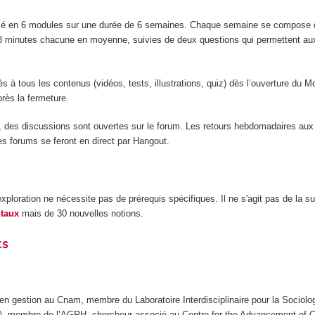
sé en 6 modules sur une durée de 6 semaines. Chaque semaine se compose 
8 minutes chacune en moyenne, suivies de deux questions qui permettent au
ès à tous les contenus (vidéos, tests, illustrations, quiz) dès l’ouverture du 
rès la fermeture.
des discussions sont ouvertes sur le forum. Les retours hebdomadaires aux 
es forums se feront en direct par Hangout.
ploration ne nécessite pas de prérequis spécifiques. Il ne s'agit pas de la s
ntaux
mais de 30 nouvelles notions.
ts
en gestion au Cnam, membre du Laboratoire Interdisciplinaire pour la Sociol
membre de l’AGRH, chercheur associé au Centre for the Advancement of C