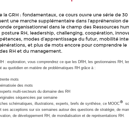
e la GRH : fondamentaux, ce cours ouvre une série de 3
uent une marche supplémentaire dans l’appréhension de 
onde organisationnel dans le champ des Ressources hum
posture RH, leadership, challenging, coopération, innova
pétences, modes d’apprentissage du futur, mobilité inte
énérations, et plus de mots encore pour comprendre le
 des RH et du management.
H : exploration, vous comprendrez ce que les DRH, les gestionnaires RH, l
nt au quotidien en matière de problématiques RH grâce à :
 trente mots
hématisée des mots
’experts multi-secteurs du domaine des RH
 originales séquencées par semaine
oches schématiques, illustrations, experts, brefs de synthèse, ce MOOC
sc
t ses acceptions sur six semaines autour des questions de stratégie, de ma
novation, de développement RH, de mondialisation et de représentations RH.