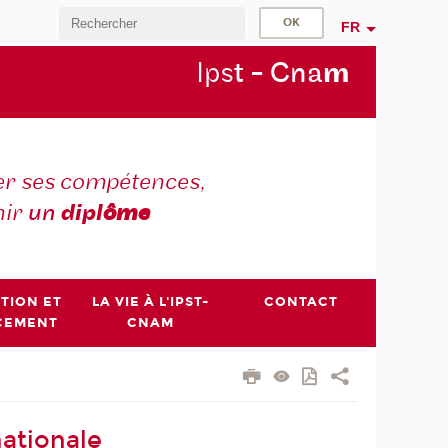
FR
Ips
t - Cna
m
r ses compétences,
nir
un
dipl
ôme
PTION ET
LA VIE À L'IPST-
CONTACT
CEMENT
CNAM
ationale