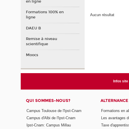
en ligne
Formations 100% en
Aucun résultat
ligne
DAEU B
Remise à niveau
scientifique
Moocs
Infos site
QUI SOMMES-NOUS?
ALTERNANCE
Campus Toulouse de l'Ipst-Cnam
Formations en a
Campus d'Albi de l'Ipst-Cnam
Les avantages de
Ipst-Cnam: Campus Millau
Taxe d'apprenti