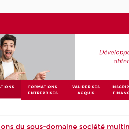
Développe
obte
TIONS
FORMATIONS
VALIDER SES
INSCRI
ENTREPRISES
ACQUIS
FINAN
ions du sous-domaine société multin