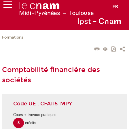
FR
Ips
t - Cna
m
Formations
Comptabilité financière des
sociétés
Code UE : CFA115-MPY
Cours + travaux pratiques
8
crédits