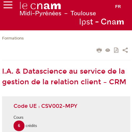
FR
Ips
t - Cna
m
Formations
I.A. & Datascience au service de la
gestion de la relation client – CRM
Code UE : CSV002-MPY
Cours
6
crédits