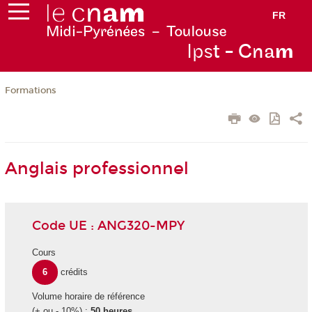
FR
Ips
t - Cna
m
Formations
Anglais professionnel
Code UE : ANG320-MPY
Cours
6
crédits
Volume horaire de référence
(+ ou - 10%) :
50 heures