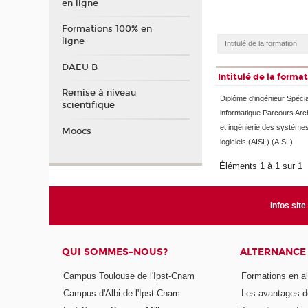
en ligne
Formations 100% en
ligne
DAEU B
Intitulé de la forma
Remise à niveau
Diplôme d'ingénieur Spécia
scientifique
informatique Parcours Arc
et ingénierie des systèmes
Moocs
logiciels (AISL) (AISL)
Éléments 1 à 1 sur 1
Infos site
QUI SOMMES-NOUS?
ALTERNANCE
Campus Toulouse de l'Ipst-Cnam
Formations en a
Campus d'Albi de l'Ipst-Cnam
Les avantages de