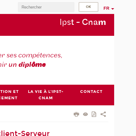
FR
Ips
t - Cna
m
r ses compétences,
nir
un
dipl
ôme
PTION ET
LA VIE À L'IPST-
CONTACT
CEMENT
CNAM
lient-Serveur