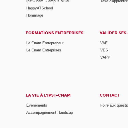
Ipst-Cnam: Campus Millau
Taxe d'apprenti
HappyATSchool
Hommage
FORMATIONS ENTREPRISES
VALIDER SES
Le Cnam Entrepreneur
VAE
Le Cnam Entreprises
VES
VAPP
LA VIE À L'IPST-CNAM
CONTACT
Évènements
Foire aux questi
Accompagnement Handicap