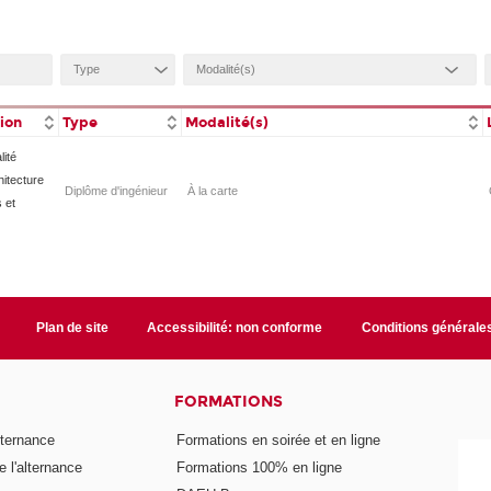
tion
Type
Modalité(s)
lité
hitecture
Diplôme d'ingénieur
À la carte
 et
Plan de site
Accessibilité: non conforme
Conditions générale
FORMATIONS
lternance
Formations en soirée et en ligne
 l'alternance
Formations 100% en ligne