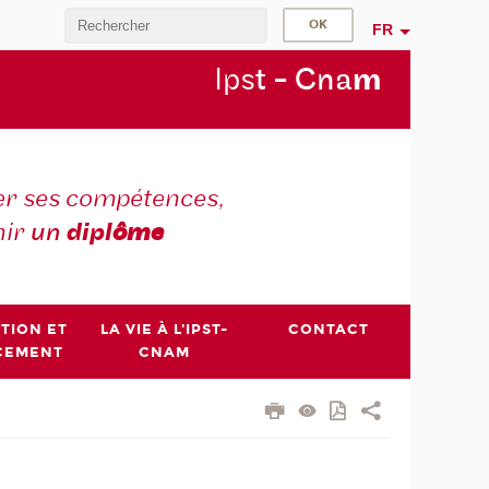
FR
Ips
t - Cna
m
r ses compétences,
nir
un
dipl
ôme
PTION ET
LA VIE À L'IPST-
CONTACT
CEMENT
CNAM