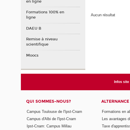
en ligne
Formations 100% en
Aucun résultat
ligne
DAEU B
Remise à niveau
scientifique
Moocs
Infos site
QUI SOMMES-NOUS?
ALTERNANCE
Campus Toulouse de l'Ipst-Cnam
Formations en a
Campus d'Albi de l'Ipst-Cnam
Les avantages de
Ipst-Cnam: Campus Millau
Taxe d'apprenti