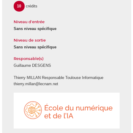
10
crédits
Niveau d'entrée
Sans niveau spécifique
Niveau de sortie
Sans niveau spécifique
Responsable(s)
Guillaume DESGENS
Thierry MILLAN Responsable Toulouse Informatique
thierry.millan@lecnam.net
École
du
numéri
et
de
l'IA