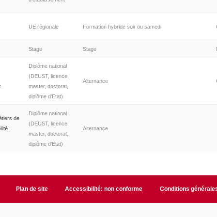
UE régionale
Formation hybride soir ou samedi
Stage
Stage
Diplôme national
(DEUST, licence,
Alternance
t
master, doctorat,
diplôme d'Etat)
Diplôme national
étiers de
(DEUST, licence,
ité :
Alternance
master, doctorat,
diplôme d'Etat)
Plan de site
Accessibilité: non conforme
Conditions générale