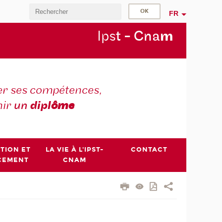
FR
Ips
t - Cna
m
r ses compétences,
nir
un
dipl
ôme
PTION ET
LA VIE À L'IPST-
CONTACT
CEMENT
CNAM