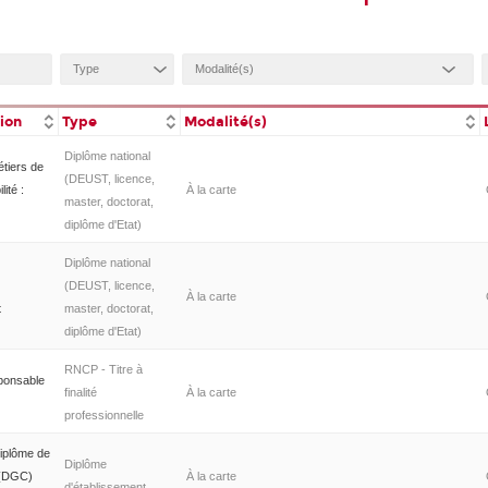
tion
Type
Modalité(s)
Diplôme national
étiers de
(DEUST, licence,
ité :
À la carte
master, doctorat,
diplôme d'Etat)
Diplôme national
(DEUST, licence,
À la carte
t
master, doctorat,
diplôme d'Etat)
RNCP - Titre à
ponsable
finalité
À la carte
professionnelle
iplôme de
Diplôme
é (DGC)
À la carte
d'établissement