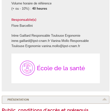
Volume horaire de référence
(+ ou - 10%) :
40 heures
Responsable(s)
Flore Barcellini
Irène Gaillard Responsable Toulouse Ergonomie
irene.gaillard@ipst-cnam.fr Vanina Mollo Responsable
Toulouse Ergonomie vanina.mollo@ipst-cnam.fr
École
de
la
Santé
PRÉSENTATION
Public, conditions d’accès et prérequis