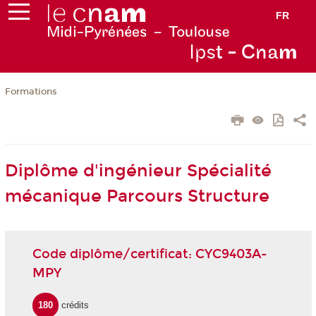
FR
Ips
t - Cna
m
Formations
Diplôme d'ingénieur Spécialité
mécanique Parcours Structure
Code diplôme/certificat: CYC9403A-
MPY
180
crédits