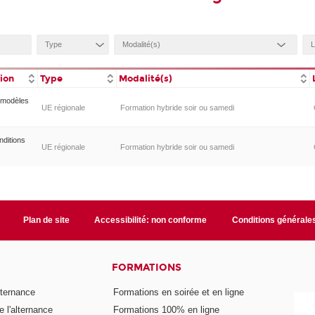
tion
Type
Modalité(s)
 modèles
UE régionale
Formation hybride soir ou samedi
nditions
UE régionale
Formation hybride soir ou samedi
Plan de site
Accessibilité: non conforme
Conditions générale
FORMATIONS
lternance
Formations en soirée et en ligne
 l'alternance
Formations 100% en ligne