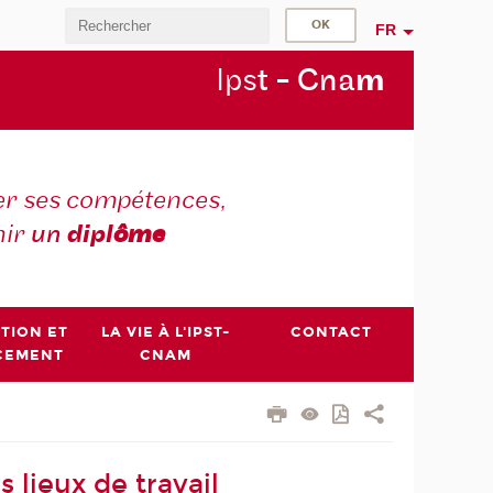
FR
Ips
t - Cna
m
r ses compétences,
nir
un
dipl
ôme
PTION ET
LA VIE À L'IPST-
CONTACT
CEMENT
CNAM
lieux de travail