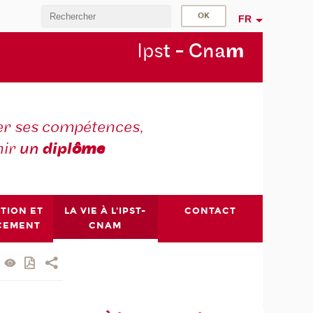
FR
Ips
t - Cna
m
r ses compétences,
nir
un
dipl
ôme
PTION ET
LA VIE À L'IPST-
CONTACT
CEMENT
CNAM