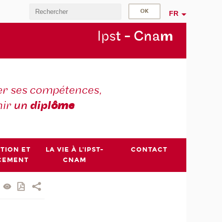
FR
Ips
t - Cna
m
r ses compétences,
nir
un
dipl
ôme
PTION ET
LA VIE À L'IPST-
CONTACT
CEMENT
CNAM