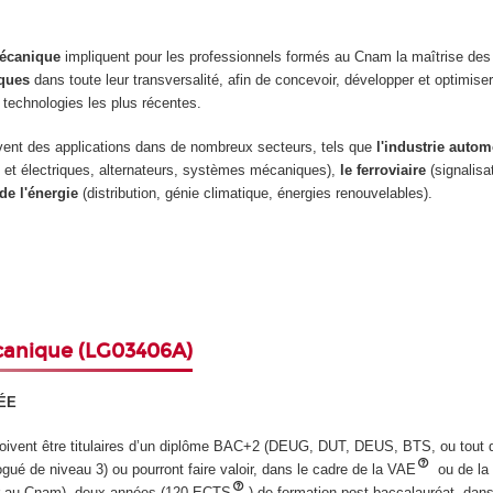
écanique
impliquent pour les professionnels formés au Cnam la maîtrise de
iques
dans toute leur transversalité, afin de concevoir, développer et optimise
s technologies les plus récentes.
ent des applications dans de nombreux secteurs, tels que
l'industrie autom
s et électriques, alternateurs, systèmes mécaniques),
le ferroviaire
(signalisat
de l'énergie
(distribution, génie climatique, énergies renouvelables).
canique (LG03406A)
ÉE
doivent être titulaires d’un diplôme BAC+2 (DEUG, DUT, DEUS, BTS, ou tout 
ué de niveau 3) ou pourront faire valoir, dans le cadre de la VAE
ou de la
ur au Cnam), deux années (120 ECTS
) de formation post-baccalauréat, dan