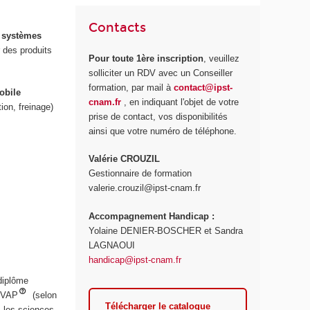
Contacts
s
systèmes
r des produits
Pour toute 1ère inscription
, veuillez
solliciter un RDV avec un Conseiller
formation, par mail à
contact@ipst-
obile
cnam.fr
, en indiquant l'objet de votre
ion, freinage)
prise de contact, vos disponibilités
ainsi que votre numéro de téléphone.
Valérie CROUZIL
Gestionnaire de formation
valerie.crouzil@ipst-cnam.fr
Accompagnement Handicap :
Yolaine DENIER-BOSCHER et Sandra
LAGNAOUI
handicap@ipst-cnam.fr
diplôme
 VAP
(selon
Télécharger le catalogue
s les sciences