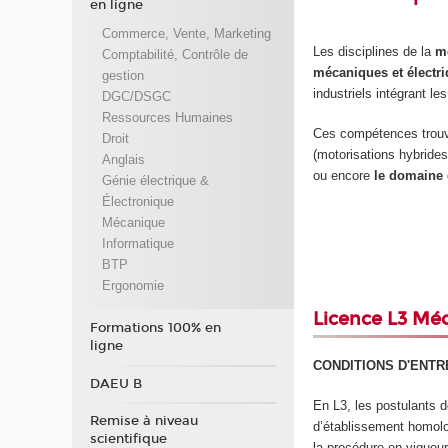
en ligne
Commerce, Vente, Marketing
Les disciplines de la
m
Comptabilité, Contrôle de
mécaniques et électr
gestion
industriels intégrant le
DGC/DSGC
Ressources Humaines
Ces compétences trouv
Droit
(motorisations hybride
Anglais
ou encore
le domaine 
Génie électrique &
Électronique
Mécanique
Informatique
BTP
Ergonomie
Licence L3 Mé
Formations 100% en
ligne
CONDITIONS D'ENTR
DAEU B
En L3, les postulants 
Remise à niveau
d’établissement homolog
scientifique
la procédure en vigue