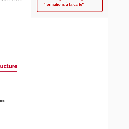
"formations à la carte"
ructure
lôme