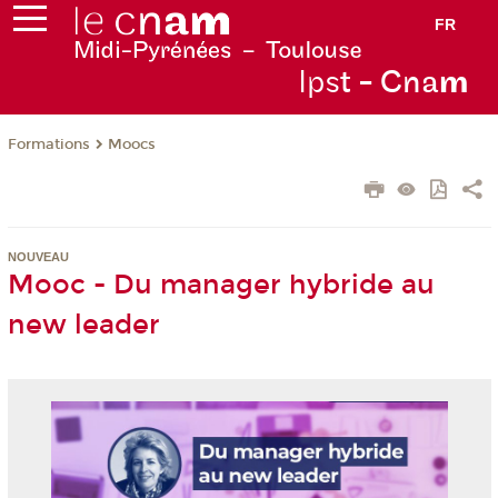
FR
Ips
t - Cna
m
Formations
Moocs
NOUVEAU
Mooc - Du manager hybride au
new leader