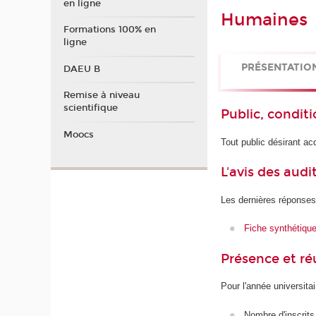
en ligne
Humaines
Formations 100% en
ligne
PRÉSENTATIO
DAEU B
Remise à niveau
scientifique
Public, conditi
Moocs
Tout public désirant 
L'avis des audi
Les dernières réponses
Fiche synthétiqu
Présence et r
Pour l'année universita
Nombre d'inscrits