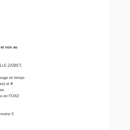
 et non au
SELLE-ZAÏBET,
ssage en temps
bre) et
4
ces
rée en FOAD
 moins 5