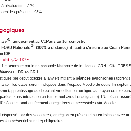
à l'évaluation : 77%
parmi les présents : 93%
agogiques
nale
uniquement au CCParis au 1er semestre
é FOAD Nationale
(100% à distance), il faudra s'inscrire au Cnam Paris
ce IDF
s://bit.ly/4cl1K2E
au 1er semestre par la responsable Nationale de la Licence GRH : Olfa GRE
nférences HDR en GRH
tiques (de début octobre à janvier) mixant
6 séances synchrones
(apprenti
gnante - les dates seront indiquées dans l’espace Moodle du cours fin septem
rone
(apprentissage se déroulant virtuellement en ligne au moyen de ressour
parées, sans interaction en temps réel avec l’enseignante). L'UE étant assu
 10 séances sont entièrement enregistrées et accessibles via Moodle.
 dispensé, par des vacataires, en région en présentiel ou en hybride avec au
 (en présentiel sur site) obligatoires.