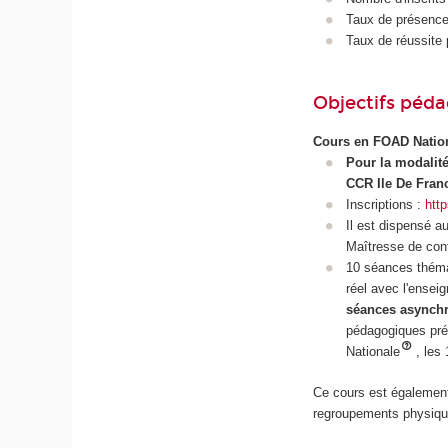
Taux de présence 
Taux de réussite 
Objectifs péd
Cours en FOAD Natio
Pour la modalit
CCR Ile De Fran
Inscriptions :
http
Il est dispensé 
Maîtresse de co
10 séances théma
réel avec l'ensei
séances asynch
pédagogiques pré
Nationale
, les
Ce cours est également
regroupements physiques