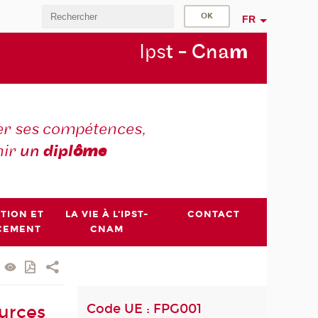
FR
Ips
t - Cna
m
r ses compétences,
nir
un
dipl
ôme
PTION ET
LA VIE À L'IPST-
CONTACT
CEMENT
CNAM
Code UE : FPG001
urces