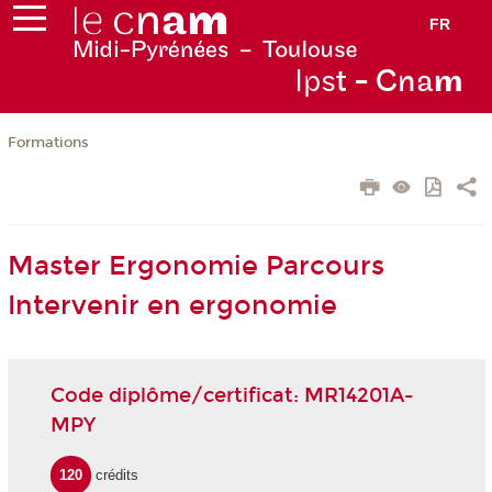
FR
Ips
t - Cna
m
Formations
Master Ergonomie Parcours
Intervenir en ergonomie
Code diplôme/certificat: MR14201A-
MPY
120
crédits