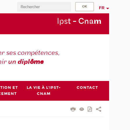
FR
Ips
t - Cna
m
r ses compétences,
nir
un
dipl
ôme
PTION ET
LA VIE À L'IPST-
CONTACT
CEMENT
CNAM