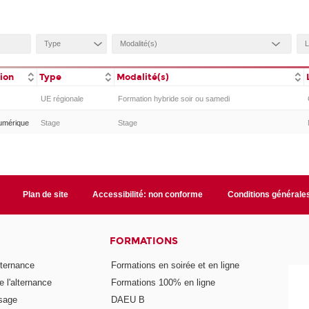
tion
Type
Modalité(s)
UE régionale
Formation hybride soir ou samedi
umérique
Stage
Stage
Plan de site
Accessibilité: non conforme
Conditions générale
FORMATIONS
lternance
Formations en soirée et en ligne
 l'alternance
Formations 100% en ligne
ssage
DAEU B