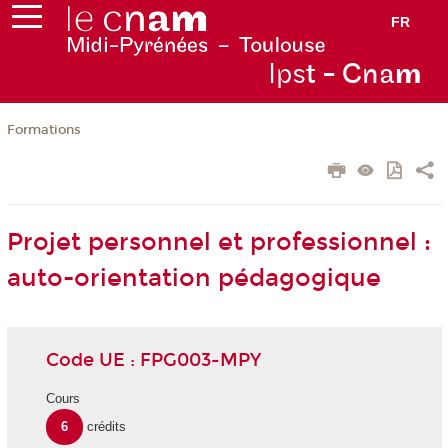
FR
Ips
t - Cna
m
Formations
Projet personnel et professionnel :
auto-orientation pédagogique
Code UE : FPG003-MPY
Cours
6
crédits