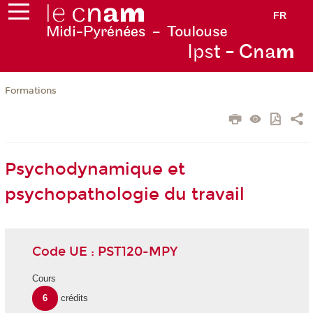
FR
Ips
t - Cna
m
Formations
Psychodynamique et
psychopathologie du travail
Code UE : PST120-MPY
Cours
6
crédits