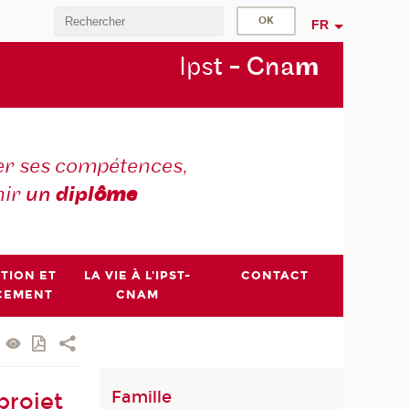
FR
Ips
t - Cna
m
r ses compétences,
nir
un
dipl
ôme
PTION ET
LA VIE À L'IPST-
CONTACT
CEMENT
CNAM
Famille
projet