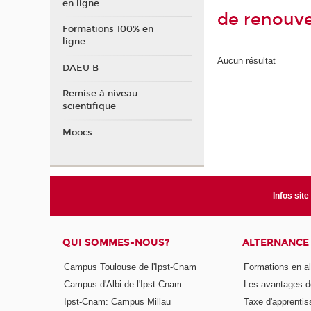
en ligne
de renouve
Formations 100% en
ligne
Aucun résultat
DAEU B
Remise à niveau
scientifique
Moocs
Infos site
QUI SOMMES-NOUS?
ALTERNANCE
Campus Toulouse de l'Ipst-Cnam
Formations en a
Campus d'Albi de l'Ipst-Cnam
Les avantages de
Ipst-Cnam: Campus Millau
Taxe d'apprenti