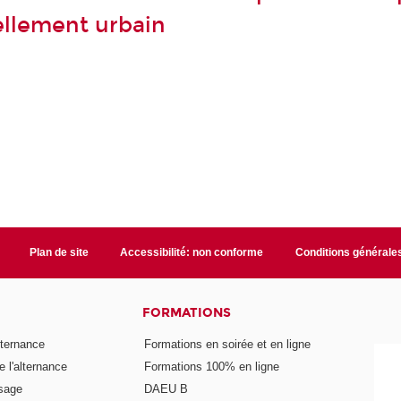
llement urbain
Plan de site
Accessibilité: non conforme
Conditions générale
FORMATIONS
lternance
Formations en soirée et en ligne
 l'alternance
Formations 100% en ligne
ssage
DAEU B