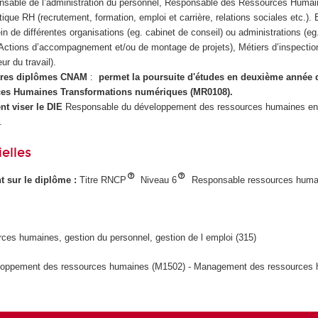
nsable de l’administration du personnel, Responsable des Ressources Humai
ique RH (recrutement, formation, emploi et carrière, relations sociales etc.). 
ein de différentes organisations (eg. cabinet de conseil) ou administrations (eg.
 (Actions d’accompagnement et/ou de montage de projets), Métiers d’inspecti
ur du travail).
utres diplômes CNAM
:
permet la poursuite d'études en deuxième année 
ces Humaines Transformations numériques (MR0108).
t viser le DIE
Responsable du développement des ressources humaines e
.
elles
ant sur le diplôme :
Titre RNCP
Niveau 6
Responsable ressources huma
ces humaines, gestion du personnel, gestion de l emploi (315)
oppement des ressources humaines (M1502) - Management des ressources