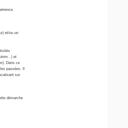
périence
r) et/ou un
ivités
rim...) et
er). Dans ce
lles passées. Il
calisant sur
cette démarche