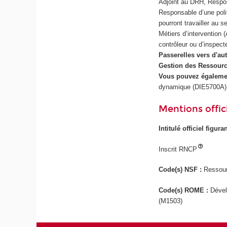
Adjoint au DRH, Respo
Responsable d’une polit
pourront travailler au s
Métiers d’intervention
contrôleur ou d’inspecte
Passerelles vers d'a
Gestion des Ressour
Vous pouvez égalemen
dynamique (DIE5700A)
Mentions offici
Intitulé officiel figur
Inscrit RNCP
Code(s) NSF :
Ressour
Code(s) ROME :
Dével
(M1503)