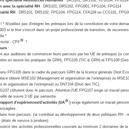
ors spécialité Ressources Humaines
: DRS101, DRS102, FPG104, FPG114
n avec la spécialité RH
: DRS101, DRS102, FPG001, FPG104, FPG114
ialité RH
: DRS101, DRS102, FPG104, FPG114, CFA109 ou CCG101, FPG0
! * N'oubliez pas d'intégrer les prérequis lors de la constitution de votre de
3 si le titre s'inscrit dans un projet professionnel de transition, de reconver
lle.*
tivité - CPF
*
cours
:
llé aux auditeurs de commencer leurs parcours par les UE de prérequis (si co
ttre en œuvre les pratiques de GRH), FPG105 (TIC & GRH) et FPG108 (Ges
tenu FPG105 dans le cadre du parcours GRH de la licence générale Droit Ec
place obtenir MSE102 (Management et organisation de l’entreprise) ou MSE1
et organisation de l’entreprise) ou DNT104 (Droit des TIC).
7 clôturent donc le parcours. Attention,l'UE FPG107 exige un travail pers
eillé de suivre 3 UE par semestre.
rapport d'expériences/d'activités (UA
)
exige également un travail person
nvisagées :
Dans mon parcours, j'ai contribué au développement de deux politiques RH - r
s (états de service à produire).
a exercé des activités professionnelles couvrant au minimum 2 domaines de l