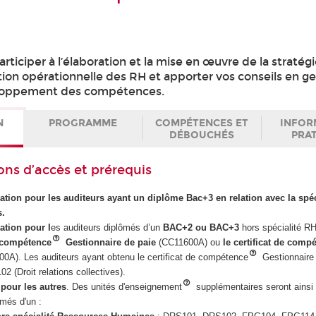
rticiper à l’élaboration et la mise en œuvre de la stratég
tion opérationnelle des RH et apporter vos conseils en g
loppement des compétences.
N
PROGRAMME
COMPÉTENCES ET
INFOR
DÉBOUCHÉS
PRA
ons d’accès et prérequis
mation pour les auditeurs ayant un diplôme Bac+3 en relation avec la spéc
s.
ation pour l
es auditeurs diplômés d’un
BAC+2 ou BAC+3
hors spécialité R
e compétence
Gestionnaire de paie
(CC11600A) ou
le certificat de comp
0A). Les auditeurs ayant obtenu le certificat de compétence
Gestionnaire 
 (Droit relations collectives).
pour les autres
. Des unités d'enseignement
supplémentaires seront ains
ômés d'un :