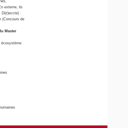
nes,
En externe, ils
 Di(r)eccte) :
on (Concours de
du Master
n écosystème
ines
 humaines