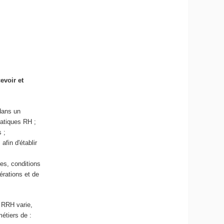
evoir et
 dans un
pratiques RH ;
 ;
l
afin d'établir
es, conditions
érations et de
u RRH varie,
métiers de :