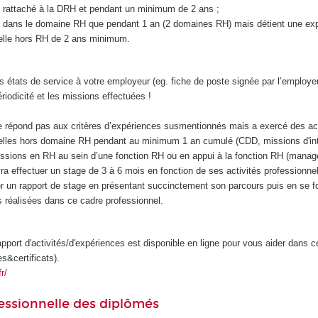
e rattaché à la DRH et pendant un minimum de 2 ans ;
cé dans le domaine RH que pendant 1 an (2 domaines RH) mais détient une ex
elle hors RH de 2 ans minimum.
états de service à votre employeur (eg. fiche de poste signée par l’employeu
périodicité et les missions effectuées !
:
ne répond pas aux critères d’expériences susmentionnés mais a exercé des act
elles hors domaine RH pendant au minimum 1 an cumulé (CDD, missions d'inté
ssions en RH au sein d’une fonction RH ou en appui à la fonction RH (manag
vra effectuer un stage de 3 à 6 mois en fonction de ses activités professionne
er un rapport de stage en présentant succinctement son parcours puis en se fo
s réalisées dans ce cadre professionnel.
pport d'activités/d'expériences est disponible en ligne pour vous aider dans 
es&certificats).
r/
essionnelle des diplômés