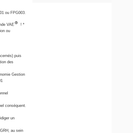
01 ou FPG003.
mande VAE
! *
sion ou
ncernés) puis
tion des
onomie Gestion
01
onnel
nel conséquent.
édiger un
a GRH, au sein