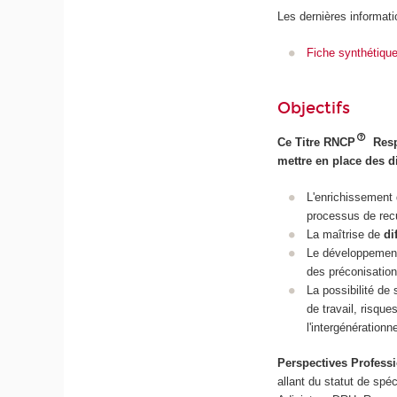
Les dernières informati
Fiche synthétiqu
Objectifs
Ce Titre RNCP
Resp
mettre en place des dis
L'enrichissement
processus de recue
La maîtrise de
di
Le développeme
des préconisatio
La possibilité de
de travail, risqu
l'intergénérationn
Perspectives Profess
allant du statut de spéc