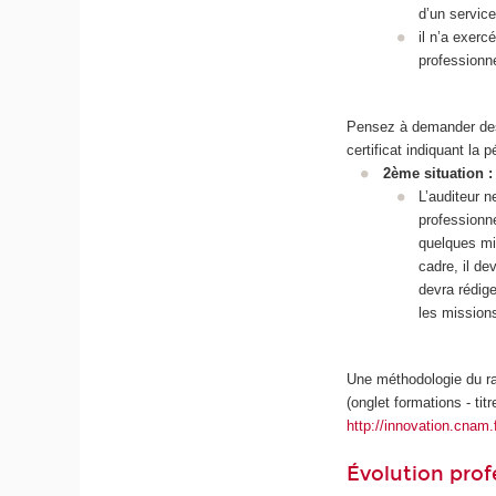
d’un servic
il n’a exer
professionn
Pensez à demander des 
certificat indiquant la 
2ème situation 
L’auditeur 
professionn
quelques mi
cadre, il de
devra rédig
les mission
Une méthodologie du ra
(onglet formations - titr
http://innovation.cnam.f
Évolution prof