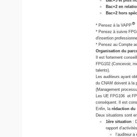
Bac+3 et plus h
Bac+2 en relatio
Bac+2 hors spéc
* Pensez à la VAPP
* Pensez à suivre FPG00
d'insertion professionne
* Pensez au Compte ac
Organisation du par
Il est fortement consei
FPG102 (Concevoir, me
talents).
Les auditeurs ayant ob
du CNAM doivent à la 
(Management processus 
Les UE FPG106 et FPG10
conséquent. Il est cons
Enfin, la
rédaction du 
Deux situations sont e
1ère situation
: 
rapport d’activité
l’auditeur 