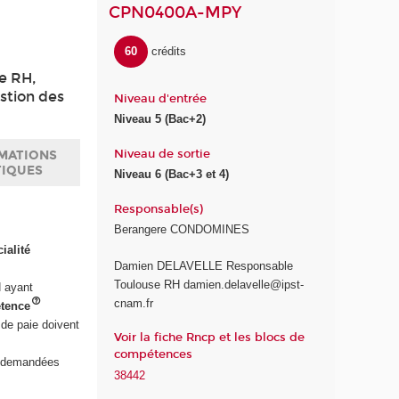
CPN0400A-MPY
60
crédits
ie RH,
estion des
Niveau d'entrée
Niveau 5 (Bac+2)
Niveau de sortie
MATIONS
TIQUES
Niveau 6 (Bac+3 et 4)
Responsable(s)
Berangere CONDOMINES
ialité
Damien DELAVELLE Responsable
Toulouse RH damien.delavelle@ipst-
H ayant
cnam.fr
étence
de paie doivent
Voir la fiche Rncp et les blocs de
compétences
i demandées
38442