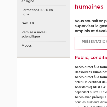
en ligne
humaines
Formations 100% en
ligne
Vous souhaitez pa
DAEU B
superviser la ges
emplois et déve
Remise à niveau
scientifique
PRÉSENTATIO
Moocs
Public, conditi
Accès direct à la for
Ressources Humaine
Accès direct à la form
obtenu le
certificat d
Assistant(e) RH
(CC410
cependant suivre DRS102
Accès avec prérequis 
pour les auditeurs dipl