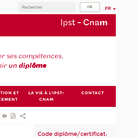
FR
Ips
t - Cna
m
r ses compétences,
nir
un
dipl
ôme
PTION ET
LA VIE À L'IPST-
CONTACT
CEMENT
CNAM
Code diplôme/certificat: