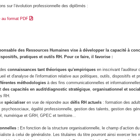
ons sur l’évolution professionnelle des diplômés :
e au format PDF
onsable des Ressources Humaines vise à développer la capacité à conc
positifs, pratiques et outils RH. Pour ce faire, il favorise :
 des
connaissances tant théoriques qu'empiriques
en inscrivant l'auditeur
il et d'analyse de l'information relative aux politiques, outils, dispositifs et 
fférentes méthodologies
à des fins communicationnelles et informationnelles
nt
des capacités en audit/diagnostic stratégique
,
organisationnel et socia
ns RH.
 se
spécialiser
en vue de répondre aux
défis RH actuels
: formation des adult
es psychosociaux, égalité professionnelle, gestion des talents, gestion des gén
el, numérique et GRH, GPEC et territoire...
ionnelles :
En fonction de la structure organisationnelle, le champ d’action d
ialiste à celui de généraliste. Les titulaires du titre pourront ainsi exercer les 