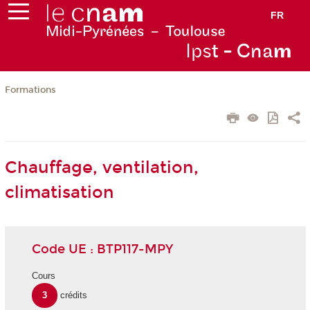
FR
Ips
t - Cna
m
Formations
Chauffage, ventilation,
climatisation
Code UE : BTP117-MPY
Cours
3
crédits