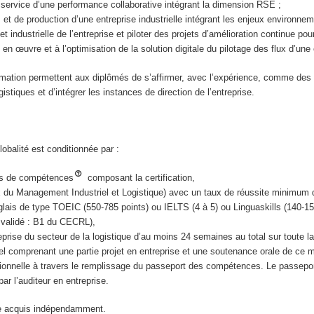
 service d’une performance collaborative intégrant la dimension RSE ;
et de production d’une entreprise industrielle intégrant les enjeux environne
t industrielle de l’entreprise et piloter des projets d’amélioration continue pou
 en œuvre et à l’optimisation de la solution digitale du pilotage des flux d’une e
mation permettent aux diplômés de s’affirmer, avec l’expérience, comme de
ogistiques et d’intégrer les instances de direction de l’entreprise.
lobalité est conditionnée par :
ocs de compétences
composant la certification,
du Management Industriel et Logistique) avec un taux de réussite minimum
glais de type TOEIC (550-785 points) ou IELTS (4 à 5) ou Linguaskills (140-15
 validé : B1 du CECRL),
rise du secteur de la logistique d’au moins 24 semaines au total sur toute la
l comprenant une partie projet en entreprise et une soutenance orale de ce 
ssionnelle à travers le remplissage du passeport des compétences. Le passepor
ar l’auditeur en entreprise.
e acquis indépendamment.