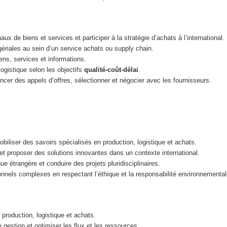
x de biens et services et participer à la stratégie d’achats à l’international.
riales au sein d’un service achats ou supply chain.
iens, services et informations.
logistique selon les objectifs
qualité-coût-délai
.
ncer des appels d’offres, sélectionner et négocier avec les fournisseurs.
obiliser des savoirs spécialisés en production, logistique et achats.
t proposer des solutions innovantes dans un contexte international.
 étrangère et conduire des projets pluridisciplinaires.
nels complexes en respectant l’éthique et la responsabilité environnemental
 production, logistique et achats.
 gestion et optimiser les flux et les ressources.