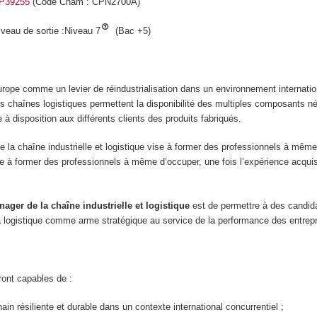
CP39255
(Code Cnam : CPN2700A)
veau de sortie :Niveau 7
(Bac +5)
rope comme un levier de réindustrialisation dans un environnement internation
s chaînes logistiques permettent la disponibilité des multiples composants n
 à disposition aux différents clients des produits fabriqués.
de la chaîne industrielle et logistique vise à former des professionnels à mê
vise à former des professionnels à même d’occuper, une fois l’expérience acquis
ager de la chaîne industrielle et logistique
est de permettre à des candida
a logistique comme arme stratégique au service de la performance des entrepri
ront capables de :
ain résiliente et durable dans un contexte international concurrentiel ;