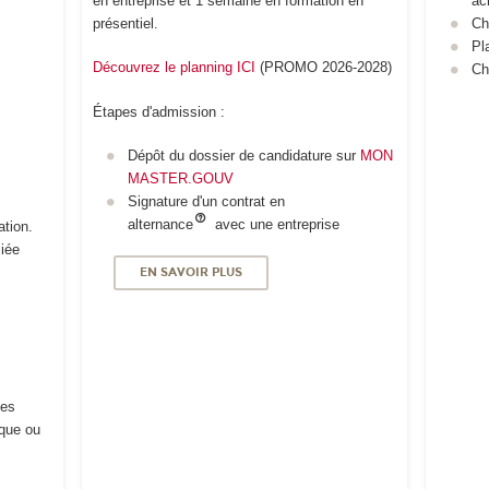
en entreprise et 1 semaine en formation en
ac
présentiel.
Ch
Pl
Découvrez le planning ICI
(PROMO 2026-2028)
Ch
,
Étapes d'admission :
Dépôt du dossier de candidature sur
MON
MASTER.GOUV
Signature d'un contrat en
alternance
avec une entreprise
ation.
iée
EN SAVOIR PLUS
ces
ique ou
.