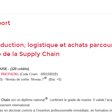
port
oduction, logistique et achats parc
 de la Supply Chain
SE - (120 crédits)
e : RNCP42361
(Code Cnam : MR15901B)
) - Niveau de sortie :Niveau 7
(Bac +5)
y Chain
est un diplôme national
conférant le grade de master. Il valide l’a
nement international.
es en doctorat comme à l’insertion professionnelle immédiate, en formation ini