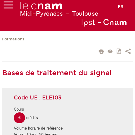
FR
Ips
t - Cna
m
Formations
Bases de traitement du signal
Code UE : ELE103
Cours
6
crédits
Volume horaire de référence
(+ ou - 10%) :
50 heures