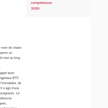
compétences
39309
e nom de chaire
ropose un
le tout au long
)
opper leurs
ingénieur BTP.
l’immobilier, de
Il s’agit d’une
enseignants. Le
mpétences
ques,