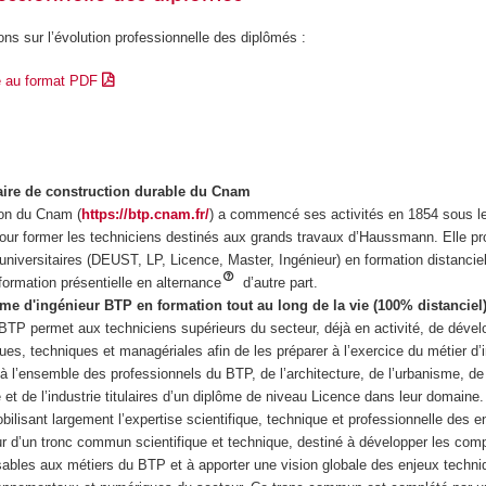
ons sur l’évolution professionnelle des diplômés :
e au format PDF
haire de construction durable du Cnam
ion du Cnam (
https://btp.cnam.fr/
) a commencé ses activités en 1854 sous l
 pour former les techniciens destinés aux grands travaux d’Haussmann. Elle p
iversitaires (DEUST, LP, Licence, Master, Ingénieur) en formation distanciel
 formation présentielle en alternance
d’autre part.
me d'ingénieur BTP en formation tout au long de la vie (100% distanciel
BTP permet aux techniciens supérieurs du secteur, déjà en activité, de dével
es, techniques et managériales afin de les préparer à l’exercice du métier d’
à l’ensemble des professionnels du BTP, de l’architecture, de l’urbanisme, de 
 et de l’industrie titulaires d’un diplôme de niveau Licence dans leur domaine. 
obilisant largement l’expertise scientifique, technique et professionnelle des 
our d’un tronc commun scientifique et technique, destiné à développer les co
sables aux métiers du BTP et à apporter une vision globale des enjeux techni