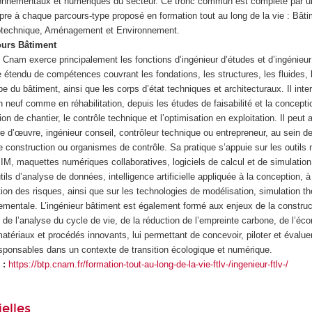
ronnementaux et numériques du secteur. Ce tronc commun est complété par u
pre à chaque parcours-type proposé en formation tout au long de la vie : Bât
éotechnique, Aménagement et Environnement.
ours Bâtiment
 Cnam exerce principalement les fonctions d’ingénieur d’études et d’ingénieur
étendu de compétences couvrant les fondations, les structures, les fluides, 
pe du bâtiment, ainsi que les corps d’état techniques et architecturaux. Il inte
n neuf comme en réhabilitation, depuis les études de faisabilité et la concepti
tion de chantier, le contrôle technique et l’optimisation en exploitation. Il peut 
e d’œuvre, ingénieur conseil, contrôleur technique ou entrepreneur, au sein d
e construction ou organismes de contrôle. Sa pratique s’appuie sur les outils
 BIM, maquettes numériques collaboratives, logiciels de calcul et de simulatio
tils d’analyse de données, intelligence artificielle appliquée à la conception, à
tion des risques, ainsi que sur les technologies de modélisation, simulation t
nementale. L’ingénieur bâtiment est également formé aux enjeux de la construc
, de l’analyse du cycle de vie, de la réduction de l’empreinte carbone, de l’éco
 matériaux et procédés innovants, lui permettant de concevoir, piloter et évalu
esponsables dans un contexte de transition écologique et numérique.
 :
https://btp.cnam.fr/formation-tout-au-long-de-la-vie-ftlv-/ingenieur-ftlv-/
elles