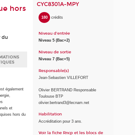
CYC8301A-MPY
ue hors
180
crédits
Niveau d'entrée
r du
Niveau 5 (Bac+2)
Niveau de sortie
MATIONS
Niveau 7 (Bac+5)
TIQUES
Responsable(s)
Jean-Sebastien VILLEFORT
 est également
Olivier BERTRAND Responsable
ergie,
Toulouse BTP
es
olivier.bertrand3@lecnam.net
nnels et
Habilitation
cquises hors du
Accréditation pour 3 ans.
Voir la fiche Rncp et les blocs de