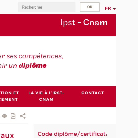
FR
Ips
t - Cna
m
r ses compétences,
nir
un
dipl
ôme
PTION ET
LA VIE À L'IPST-
CONTACT
CEMENT
CNAM
Code diplôme/certificat:
vaux