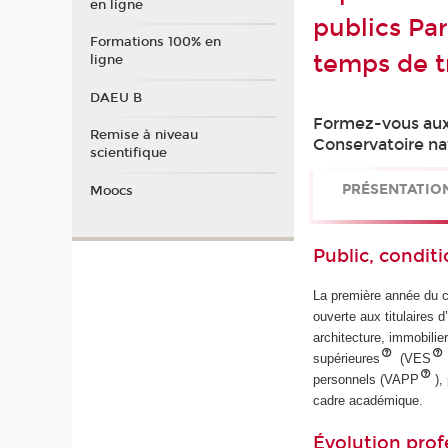
en ligne
publics Pa
Formations 100% en
temps de t
ligne
DAEU B
Formez-vous aux
Remise à niveau
Conservatoire nat
scientifique
PRÉSENTATIO
Moocs
Public, conditi
La première année du c
ouverte aux titulaires 
architecture, immobilie
supérieures
(VES
personnels (VAPP
),
cadre académique.
Évolution prof