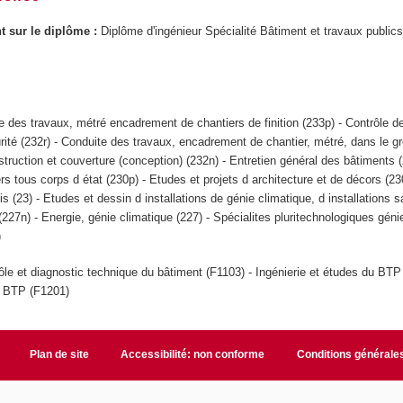
ant sur le diplôme :
Diplôme d'ingénieur Spécialité Bâtiment et travaux public
e des travaux, métré encadrement de chantiers de finition (233p) - Contrôle 
rité (232r) - Conduite des travaux, encadrement de chantier, métré, dans le g
struction et couverture (conception) (232n) - Entretien général des bâtiments (
rs tous corps d état (230p) - Etudes et projets d architecture et de décors (23
ois (23) - Etudes et dessin d installations de génie climatique, d installations s
227n) - Energie, génie climatique (227) - Spécialites pluritechnologiques génie
)
ôle et diagnostic technique du bâtiment (F1103) - Ingénierie et études du BTP
u BTP (F1201)
Plan de site
Accessibilité: non conforme
Conditions générale