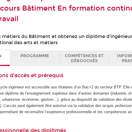
rcours Bâtiment En formation contin
ravail
 métiers du Bâtiment et obtenez un diplôme d’ingénieu
ional des arts et métiers
N
PROGRAMME
COMPÉTENCES ET
INFOR
DÉBOUCHÉS
PRA
ons d’accès et prérequis
ycle ingénieur est accessible aux titulaires d’un Bac+2 du secteur BTP. Elle
d’un diplôme de l’enseignement supérieur dans d’autres domaines (industrie, én
r, urbanisme, économie, gestion…), grâce au dispositif de validation des étud
). L’accès peut également être autorisé via la validation des acquis professio
 permettant de reconnaître l’expérience professionnelle et les compétences a
essionnelle des diplômés