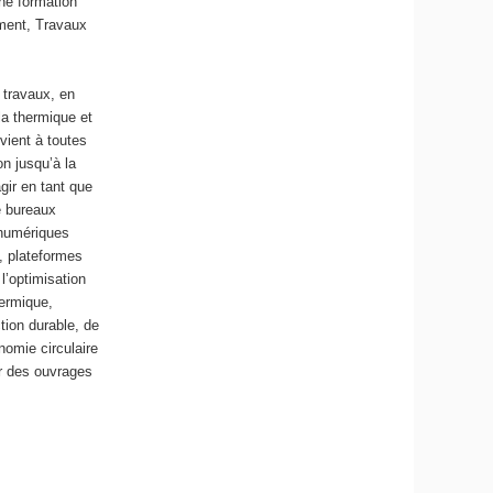
ne formation
iment, Travaux
 travaux, en
la thermique et
rvient à toutes
on jusqu’à la
agir en tant que
e bureaux
 numériques
n, plateformes
 l’optimisation
hermique,
tion durable, de
nomie circulaire
er des ouvrages