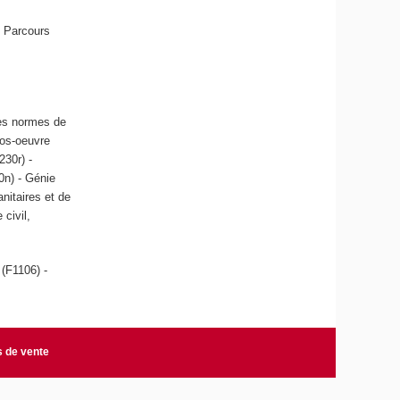
s Parcours
des normes de
ros-oeuvre
230r) -
0n) - Génie
anitaires et de
 civil,
 (F1106) -
s de vente