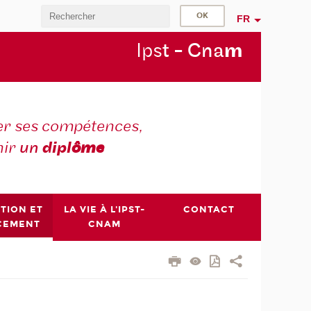
FR
Ips
t - Cna
m
r ses compétences,
nir
un
dipl
ôme
PTION ET
LA VIE À L'IPST-
CONTACT
CEMENT
CNAM