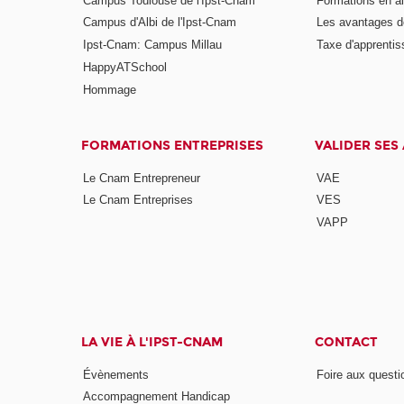
Campus Toulouse de l'Ipst-Cnam
Formations en a
Campus d'Albi de l'Ipst-Cnam
Les avantages de
Ipst-Cnam: Campus Millau
Taxe d'apprenti
HappyATSchool
Hommage
FORMATIONS ENTREPRISES
VALIDER SES
Le Cnam Entrepreneur
VAE
Le Cnam Entreprises
VES
VAPP
LA VIE À L'IPST-CNAM
CONTACT
Évènements
Foire aux questi
Accompagnement Handicap