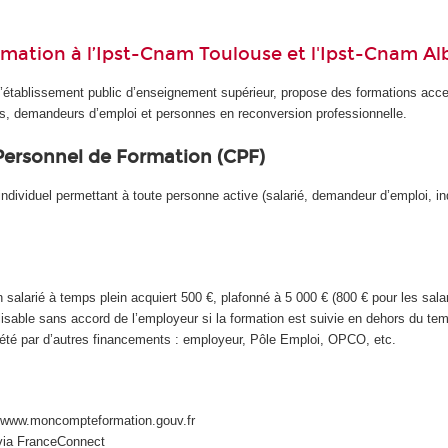
rmation à l’Ipst-Cnam Toulouse et l'Ipst-Cnam Al
u’établissement public d’enseignement supérieur, propose des formations acce
és, demandeurs d’emploi et personnes en reconversion professionnelle.​
Personnel de Formation (CPF)
 individuel permettant à toute personne active (salarié, demandeur d’emploi, i
salarié à temps plein acquiert 500 €, plafonné à 5 000 € (800 € pour les salar
lisable sans accord de l’employeur si la formation est suivie en dehors du tem
lété par d’autres financements : employeur, Pôle Emploi, OPCO, etc.
 www.moncompteformation.gouv.fr
via FranceConnect