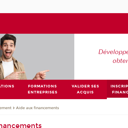
Développe
obte
TIONS
FORMATIONS
VALIDER SES
INSCRI
ENTREPRISES
ACQUIS
FINAN
cement
Aide aux financements
inancements