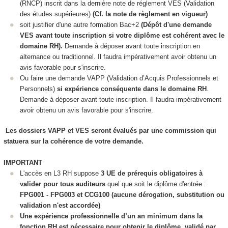
(RNCP
) inscrit dans la dernière note de réglement VES
(Validation
des études supérieures
)
(Cf. la note de règlement en vigueur)
soit justifier d'une autre formation Bac+2
(Dépôt d'une demande
VES
avant toute inscription si votre diplôme est cohérent avec le
domaine RH).
Demande à déposer avant toute inscription en
alternance
ou traditionnel. Il faudra impérativement avoir obtenu un
avis favorable pour s'inscrire.
Ou faire une demande VAPP
(Validation d’Acquis Professionnels et
Personnels)
si expérience conséquente dans le domaine RH
.
Demande à déposer avant toute inscription. Il faudra impérativement
avoir obtenu un avis favorable pour s'inscrire.
Les dossiers VAPP
et VES
seront évalués par une commission qui
statuera sur la cohérence de votre demande.
IMPORTANT
L'accès en L3 RH suppose
3 UE de prérequis obligatoires à
valider
pour tous auditeurs
quel que soit le diplôme d'entrée :
FPG001 - FPG003 et CCG100 (aucune dérogation, substitution ou
validation n'est accordée)
Une expérience professionnelle d’un an minimum dans la
fonction RH est nécessaire pour obtenir le diplôme, validé par