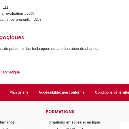
 : 111
à l'évaluation : 65%
parmi les présents : 82%
agogiques
est de présenter les techniques de la préparation de chantier.
 Géomatique
Plan de site
Accessibilité: non conforme
Conditions générale
FORMATIONS
lternance
Formations en soirée et en ligne