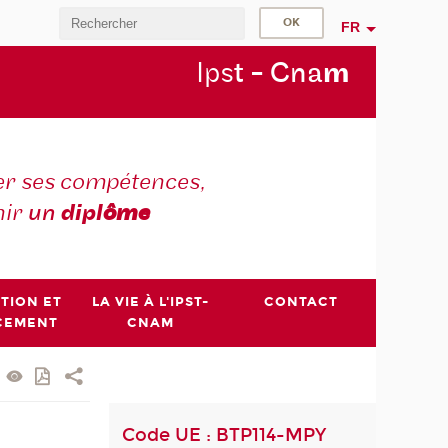
FR
Ips
t - Cna
m
r ses compétences,
nir
un
dipl
ôme
PTION ET
LA VIE À L'IPST-
CONTACT
CEMENT
CNAM
Code UE : BTP114-MPY