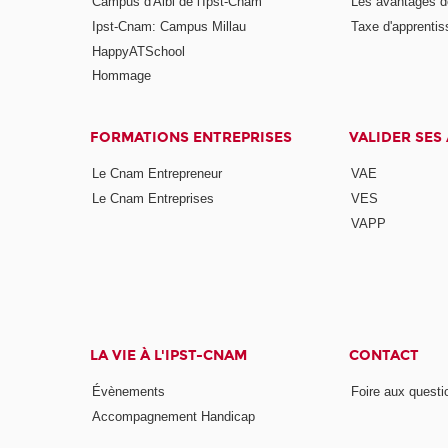
Campus d'Albi de l'Ipst-Cnam
Les avantages de
Ipst-Cnam: Campus Millau
Taxe d'apprenti
HappyATSchool
Hommage
FORMATIONS ENTREPRISES
VALIDER SES
Le Cnam Entrepreneur
VAE
Le Cnam Entreprises
VES
VAPP
LA VIE À L'IPST-CNAM
CONTACT
Évènements
Foire aux questi
Accompagnement Handicap