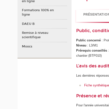
en ligne
Formations 100% en
PRÉSENTATIO
ligne
DAEU B
Public, conditi
Remise à niveau
scientifique
Public concerné
: Pro
Niveau
: L3/M1
Moocs
Prérequis conseillés
:
chantier (BTP010)
L'avis des audi
Les dernières réponses
Fiche synthétiqu
Présence et r
Pour l'année universita