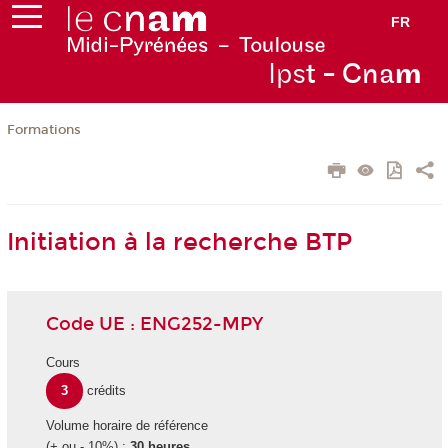
FR
Ips
t - Cna
m
Formations
Initiation à la recherche BTP
Code UE : ENG252-MPY
Cours
3
crédits
Volume horaire de référence
(+ ou - 10%) :
30 heures