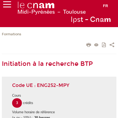
FR
Ips
t - Cna
m
Formations
Initiation à la recherche BTP
Code UE : ENG252-MPY
Cours
3
crédits
Volume horaire de référence
(+ ou - 10%) :
30 heures